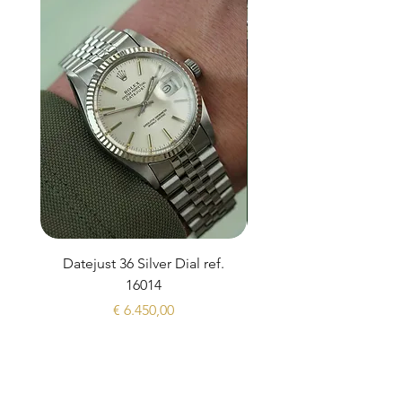
Datejust 36 Silver Dial ref.
Rolex Sea-Dweller 1
16014
Prijs
€ 6.450,00