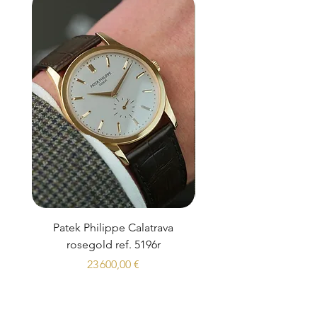
Patek Philippe Calatrava
Datejust 36 Silver Dial
rosegold ref. 5196r
Prix
23 600,00 €