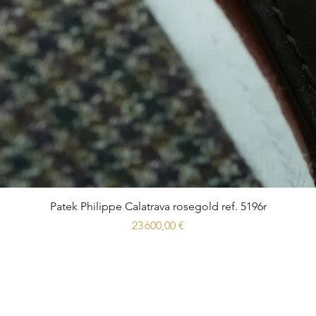
Patek Philippe Calatrava rosegold ref. 5196r
Prix
23 600,00 €