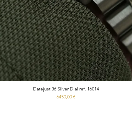
Datejust 36 Silver Dial ref. 16014
Prezzo
6450,00 €