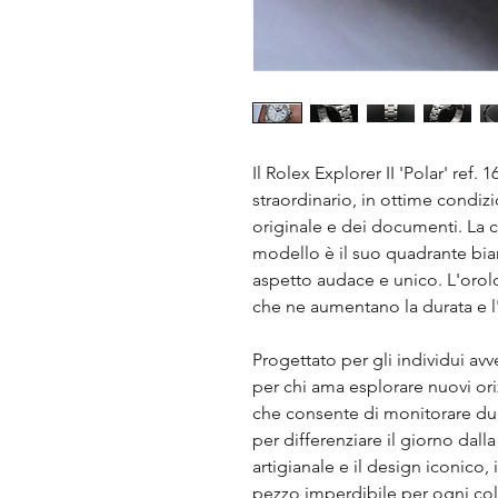
Il Rolex Explorer II 'Polar' ref.
straordinario, in ottime condi
originale e dei documenti. La ca
modello è il suo quadrante bia
aspetto audace e unico. L'orolo
che ne aumentano la durata e 
Progettato per gli individui avve
per chi ama esplorare nuovi or
che consente di monitorare due f
per differenziare il giorno dal
artigianale e il design iconico, i
pezzo imperdibile per ogni coll