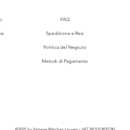
to
FAQ
ia
Spedizione e Resi
o
Politica del Negozio
Metodi di Pagamento
©2025 by Vintage Watches Leuven - VAT BE1023835790