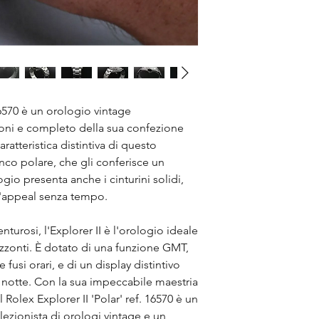
 16570 è un orologio vintage
zioni e completo della sua confezione
ratteristica distintiva di questo
nco polare, che gli conferisce un
gio presenta anche i cinturini solidi,
l'appeal senza tempo.
nturosi, l'Explorer II è l'orologio ideale
izzonti. È dotato di una funzione GMT,
usi orari, e di un display distintivo
la notte. Con la sua impeccabile maestria
l Rolex Explorer II 'Polar' ref. 16570 è un
ezionista di orologi vintage e un