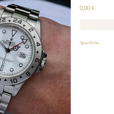
Prezzo
0,00 €
Specifiche
Ref. 16570
Set completo
Diametro
: 40mm
Materiale
: Acciaio in
Condizioni
: Usato
Anno
: 2004